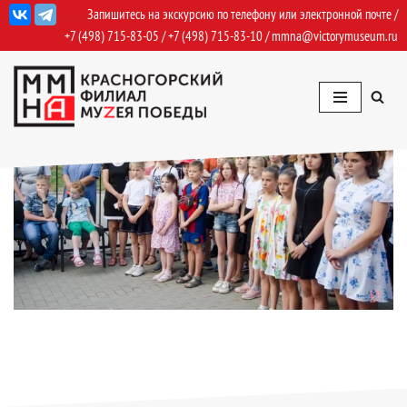
Запишитесь на экскурсию по телефону или электронной почте /
+7 (498) 715-83-05
/
+7 (498) 715-83-10
/
mmna@victorymuseum.ru
Перейти
к
содержимому