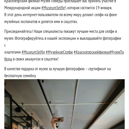
Красногорский филиал Музея Победы приглашает вас принять участие в
Международной акции
#MuseumSelfie
!, которая состоится 19 января.
В этот день интернет-пользователи по всему миру делают селфи на фоне
музейных экспонатов и делятся ими в соцсетях.
Присоединяйтесь! Наши специалисты покажут лучшие места для селфи в
музее. Фотографируйтесь в нашей экспозиции и выкладывайте фотографии
с
хэштегами
#MuseumSelfie
#МузейноеСелфи
#КрасногорскийфилиалМузеяПо
беды
в своих аккаунтах в соцсетях!
В качестве подарка от музея за лучшую фотографию – сертификат на
бесплатную семейну