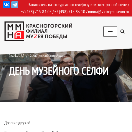
Запишитесь на экскурсию по телефону или электронной почте /
+7 (498) 715-83-05
/
+7 (498) 715-83-10
/
mmna@victorymuseum.ru
Перейти
к
содержимому
17.01.2022
События
,
События Архив
ДЕНЬ МУЗЕЙНОГО СЕЛФИ
Дорогие друзья!