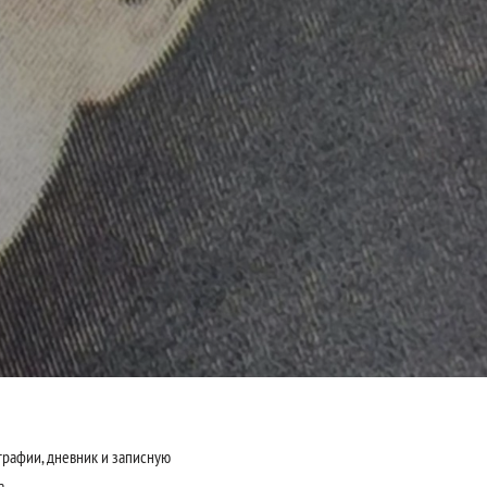
рафии, дневник и записную
а.