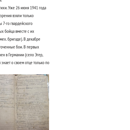
тихи. Уже 26 июня 1941 года
 зрения взяли только
 7-го гвардейского
ых бойца вместе с их
мех. бригаде). В декабре
сточенные бои. В первых
ен в Германии (село Эгер,
 знает о своем отце только по