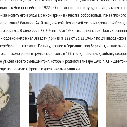
ился в Новороссийске в 1922 г. Очень любил литературу, поэзию, сам писал с
й зачислить его в ряды Красной армии в качестве добровольца. Из-за плохого
острелковый батальон 24-й гвардейской Нежинской моторизированной бригады
 корпуса. В ходе боев 28-30 сентября 1943 г. вытащил с поля боя 23 раненн
н орденом «Красная Звезда» (приказ №122 от 23.11 1943 г по 24 Гвардейской 
переброшена сначала в Польшу, а затем в Германию, под Берлин, где шли оже
 был тяжело ранен в грудь и скончался в 588-м отдельном медсанбате, захорон
 не увидел своего сына Дмитрия, который родился в январе 1945 г.. Сын Дмитрий
 еще по письмам с фронта и дневниковым записям.