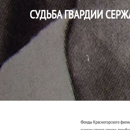
CУДЬБА ГВАРДИИ СЕРЖ
Фонды Красногорского филиа
книжку своего свекра, погибш