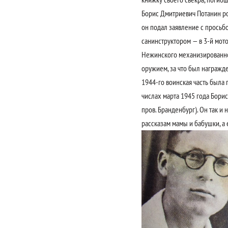
Борис Дмитриевич Потанин род
он подал заявление с просьбо
санинструктором — в 3-й мот
Нежинского механизированного
оружием, за что был награжде
1944-го воинская часть была 
числах марта 1945 года Борис
пров. Бранденбург). Он так и
рассказам мамы и бабушки, а