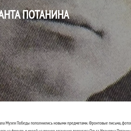
АНТА ПОТАНИНА
ла Музея Победы пополнились новыми предметами. Фронтовые письма, фотог
его на фронте, в музей на вечное хранение передала Ольга Ивановна Потанин