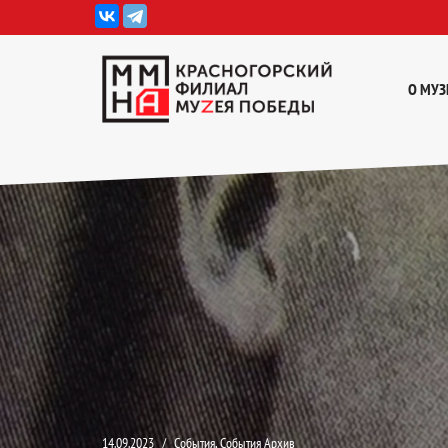
Перейти
к
О МУЗ
содержимому
14.09.2023
События
,
События Архив