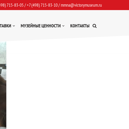
498) 715-83-05
/
+7 (498) 715-83-10
/
mmna@victorymuseum.ru
ТАВКИ
МУЗЕЙНЫЕ ЦЕННОСТИ
КОНТАКТЫ