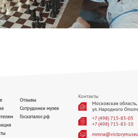
Контакты
е
Отзывы
Московская область, 
ия
Сотрудники музея
ул. Народного Ополч
ителям
Госкаталог.рф
+7 (498) 715-83-05
+7 (498) 715-83-10
зиция
кты
mmna@victorymuseu