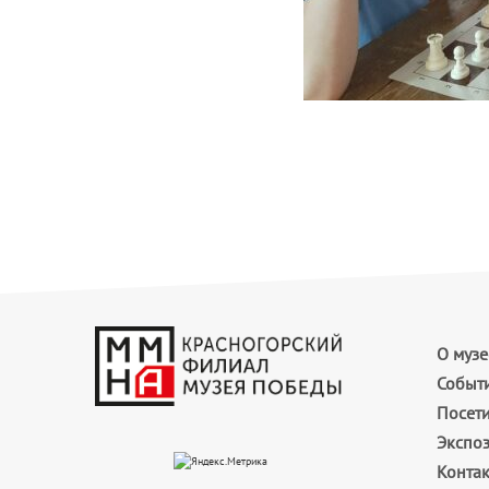
О музе
Событ
Посет
Экспо
Конта