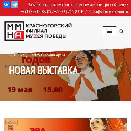
Запишитесь на экскурсию по телефону или электронной почте /
+7 (498) 715-83-05
/
+7 (498) 715-83-10
/
mmna@victorymuseum.ru
Перейти
к
содержимому
15.05.2022
События
,
События Архив
НОВАЯ ВЫСТАВКА