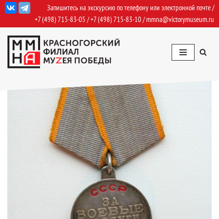
Запишитесь на экскурсию по телефону или электронной почте /
+7 (498) 715-83-05
/
+7 (498) 715-83-10
/
mmna@victorymuseum.ru
Перейти
к
содержимому