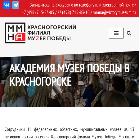
Запишитесь на экскурсию по телефону или электронной почте /
+7 (498) 715-83-05
/
+7 (498) 715-83-10
/
mmna@victorymuseum.ru
Перейти
к
содержимому
16.08.2024
События
,
События Архив
АКАДЕМИЯ МУЗЕЯ ПОБЕДЫ В
КРАСНОГОРСКЕ
Сотрудники 16 федеральных, областных, муниципальных музеев из 13
регионов России посетили Красногорский филиал Музея Победы. Москва и