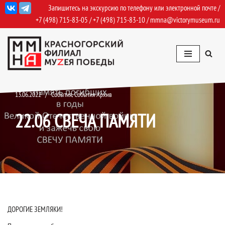
Запишитесь на экскурсию по телефону или электронной почте /
+7 (498) 715-83-05
/
+7 (498) 715-83-10
/
mmna@victorymuseum.ru
Перейти
к
содержимому
13.06.2022
События
,
События Архив
22.06 СВЕЧА ПАМЯТИ
ДОРОГИЕ ЗЕМЛЯКИ!