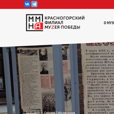
Перейти
к
О МУЗ
содержимому
16.03.2023
События
,
События Архив