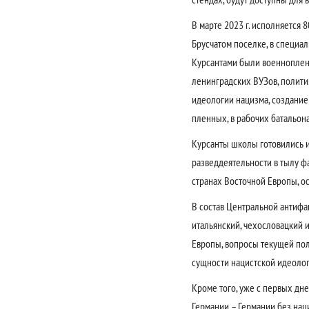
В марте 2023 г. исполняется 
Брусчатом поселке, в специа
Курсантами были военнопленн
ленинградских ВУЗов, полити
идеологии нацизма, создание
пленных, в рабочих батальона
Курсанты школы готовились и
разведдеятельности в тылу фа
странах Восточной Европы, о
В состав Центральной антифа
итальянский, чехословацкий 
Европы, вопросы текущей пол
сущности нацистской идеолог
Кроме того, уже с первых дн
Германии – Германии без наци