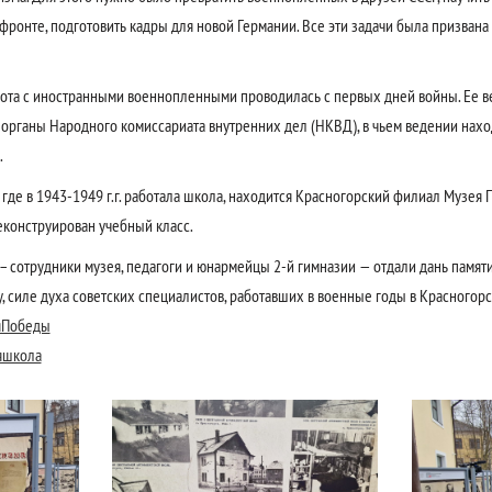
ронте, подготовить кадры для новой Германии. Все эти задачи была призвана
ота с иностранными военнопленными проводилась с первых дней войны. Ее в
органы Народного комиссариата внутренних дел (НКВД), в чьем ведении нахо
.
 где в 1943-1949 г.г. работала школа, находится Красногорский филиал Музея 
конструирован учебный класс.
– сотрудники музея, педагоги и юнармейцы 2-й гимназии — отдали дань памят
, силе духа советских специалистов, работавших в военные годы в Красногорс
яПобеды
яшкола