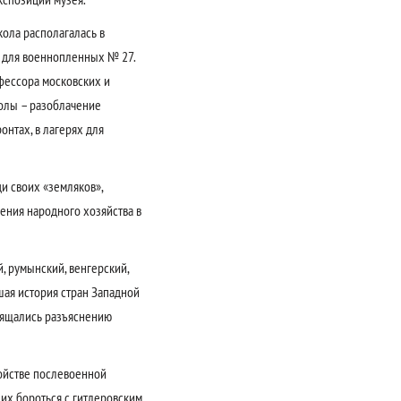
кола располагалась в
я для военнопленных № 27.
фессора московских и
колы – разоблачение
нтах, в лагерях для
и своих «земляков»,
ления народного хозяйства в
, румынский, венгерский,
шая история стран Западной
свящались разъяснению
ройстве послевоенной
 их бороться с гитлеровским