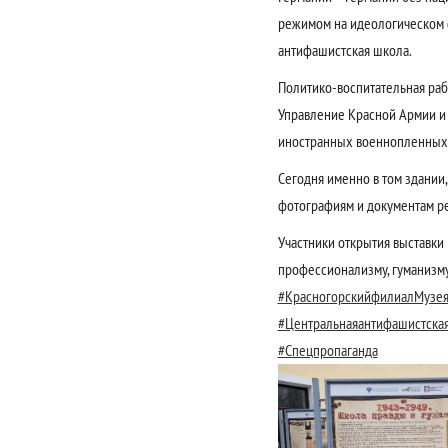
режимом на идеологическом ф
антифашистская школа.
Политико-воспитательная раб
Управление Красной Армии и 
иностранных военнопленных
Сегодня именно в том здании,
фотографиям и документам ре
Участники открытия выставки 
профессионализму, гуманизму
#КрасногорскийфилиалМузе
#Центральнаяантифашистска
#Спецпропаганда