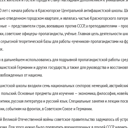
80 лет с начала работы в Красногорске Центральной антифашистской школы. Ш
льно отведенном городском квартале, и являлась частью Красногорского лагер
ые — представители стран, воевавших против СССР, а преподавателями – про
ки, советские офицеры-пропагандисты, учёные. Главная цель деятельности ш
 серьезной теоретической базы для работы «учеников» пропагандистами на фро
х.
 в дальнейшем использовались для подрывной пропагандистской работы сред
шистской Германии и других государств, а также для руководства и восстанов
свобожденных от нацизма.
шистской школы входили семь национальных секторов: немецкий, австрийский
и польский. Основные предметы для изучения — экономика, философия, новей
итики, русская литература и русский язык. Специальные занятия и лекции по
ии, событиям на фронтах, в Советском Союзе и Германии.
ей Великой Отечественной войны советское правительство задумалось об уст
зма. Для этого нужно было превратить военнопленных в друзей СССР, научить