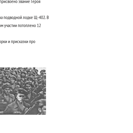
присвоено звание Героя
на подводной лодке Щ-402. В
ом участии потоплено 12
рки и присказки про