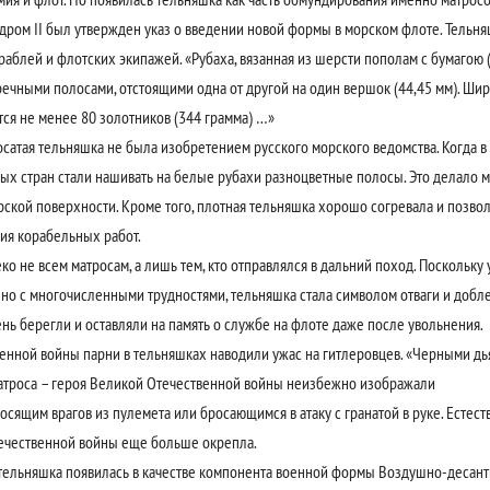
ндром II был утвержден указ о введении новой формы в морском флоте. Тельня
блей и флотских экипажей. «Рубаха, вязанная из шерсти пополам с бумагою (р
ечными полосами, отстоящими одна от другой на один вершок (44,45 мм). Шир
ся не менее 80 золотников (344 грамма) …»
ая тельняшка не была изобретением русского морского ведомства. Когда в 1
ных стран стали нашивать на белые рубахи разноцветные полосы. Это делало 
рской поверхности. Кроме того, плотная тельняшка хорошо согревала и позвол
ия корабельных работ.
е всем матросам, а лишь тем, кто отправлялся в дальний поход. Поскольку 
но с многочисленными трудностями, тельняшка стала символом отваги и добле
нь берегли и оставляли на память о службе на флоте даже после увольнения.
ой войны парни в тельняшках наводили ужас на гитлеровцев. «Черными дья
атроса – героя Великой Отечественной войны неизбежно изображали
осящим врагов из пулемета или бросающимся в атаку с гранатой в руке. Естест
ечественной войны еще больше окрепла.
няшка появилась в качестве компонента военной формы Воздушно-десантн