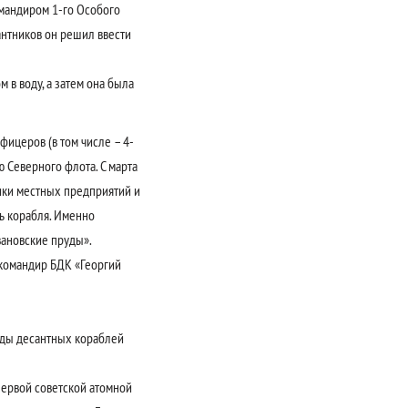
омандиром 1-го Особого
антников он решил ввести
в воду, а затем она была
ицеров (в том числе – 4-
 Северного флота. С марта
ики местных предприятий и
ь корабля. Именно
вановские пруды».
 командир БДК «Георгий
гады десантных кораблей
ервой советской атомной