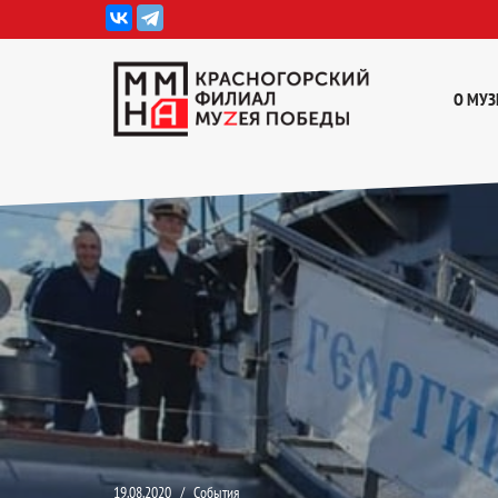
Перейти
к
О МУЗ
содержимому
19.08.2020
События