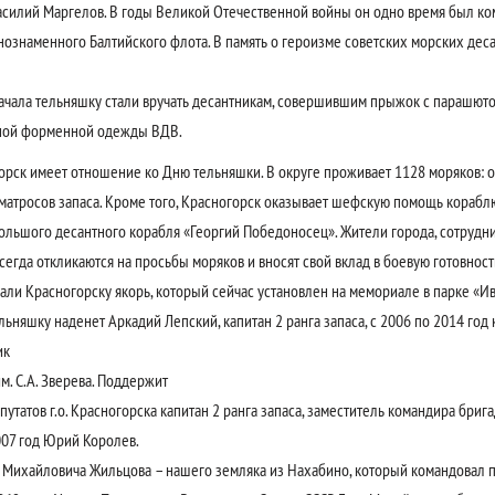
асилий Маргелов. В годы Великой Отечественной войны он одно время был к
ознаменного Балтийского флота. В память о героизме советских морских дес
ачала тельняшку стали вручать десантникам, совершившим прыжок с парашютом 
ьной форменной одежды ВДВ.
к имеет отношение ко Дню тельняшки. В округе проживает 1128 моряков: оф
 матросов запаса. Кроме того, Красногорск оказывает шефскую помощь кораблю
ольшого десантного корабля «Георгий Победоносец». Жители города, сотрудн
егда откликаются на просьбы моряков и вносят свой вклад в боевую готовност
ли Красногорску якорь, который сейчас установлен на мемориале в парке «И
ьняшку наденет Аркадий Лепский, капитан 2 ранга запаса, с 2006 по 2014 год
ик
. С.А. Зверева. Поддержит
епутатов г.о. Красногорска капитан 2 ранга запаса, заместитель командира бри
007 год Юрий Королев.
ихайловича Жильцова – нашего земляка из Нахабино, который командовал п