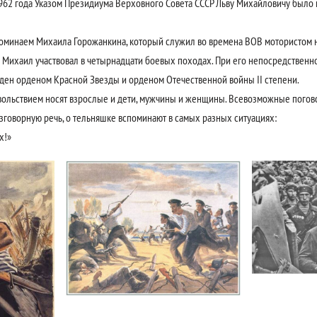
962 года Указом Президиума Верховного Совета СССР Льву Михайловичу было 
споминаем Михаила Горожанкина, который служил во времена ВОВ мотористом 
Михаил участвовал в четырнадцати боевых походах. При его непосредственн
ден орденом Красной Звезды и орденом Отечественной войны II степени.
ьствием носят взрослые и дети, мужчины и женщины. Всевозможные погово
зговорную речь, о тельняшке вспоминают в самых разных ситуациях:
х!»