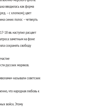
шка вводилась как форма
ед. – с хлопком); цвет
ина синих полос – четверть
7-18 вв. наступил расцвет
матроса заметным на фоне
яла сохранять свободу
участие
сти русских моряков.
волами» называли советских
венно, что народная любовь к
ых войск. Этому