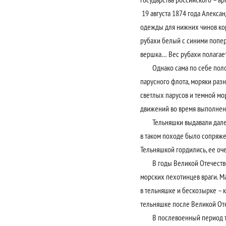
19 августа 1874 года Алекса
одежды для нижних чинов кора
рубахи белый с синими попер
вершка… Вес рубахи полагает
Однако сама по себе полосат
парусного флота, моряки раз
светлых парусов и темной мо
движений во время выполнен
Тельняшки выдавали далеко н
в таком походе было сопряже
Тельняшкой гордились, ее оче
В годы Великой Отечественн
морских пехотинцев враги. М
в тельняшке и бескозырке – к
тельняшке после Великой От
В послевоенный период тель