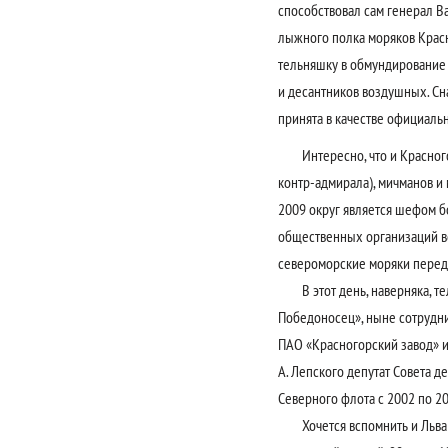
способствовал сам генерал В
лыжного полка моряков Красн
тельняшку в обмундирование
и десантников воздушных. Сн
принята в качестве официал
Интересно, что и Красногорс
контр-адмирала), мичманов и
2009 округ является шефом б
общественных организаций вс
североморские моряки переда
В этот день, наверняка, тел
Победоносец», ныне сотрудн
ПАО «Красногорский завод» им
А. Лепского депутат Совета д
Северного флота с 2002 по 2
Хочется вспомнить и Льва М