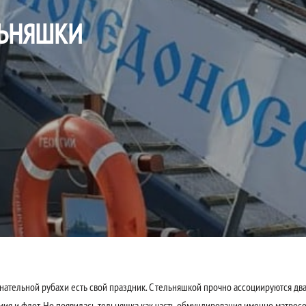
ЛЬНЯШКИ
тельной рубахи есть свой праздник. С тельняшкой прочно ассоциируются дв
мия и флот. Но появилась тельняшка как часть обмундирования именно матрос