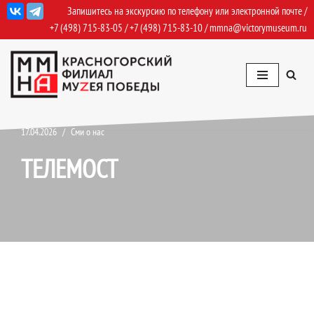
Запишитесь на экскурсию по телефону или электронной почте /
+7 (498) 715-83-05
/
+7 (498) 715-83-10
/
mmna@victorymuseum.ru
Перейти
к
содержимому
17.04.2026
Сми о нас
ТЕЛЕМОСТ