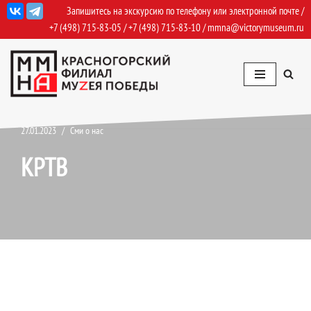
Запишитесь на экскурсию по телефону или электронной почте /
+7 (498) 715-83-05
/
+7 (498) 715-83-10
/
mmna@victorymuseum.ru
Перейти
к
содержимому
27.01.2023
Сми о нас
КРТВ