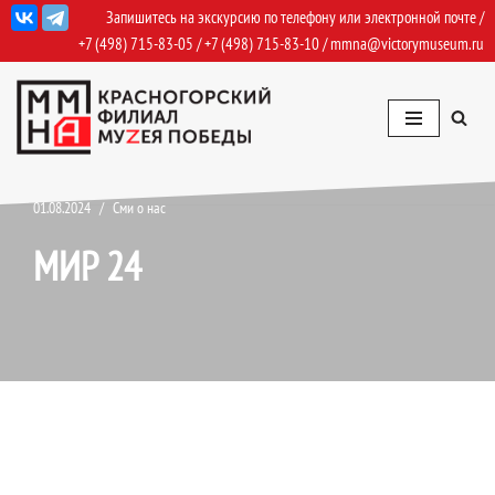
Запишитесь на экскурсию по телефону или электронной почте /
+7 (498) 715-83-05
/
+7 (498) 715-83-10
/
mmna@victorymuseum.ru
Перейти
к
содержимому
01.08.2024
Сми о нас
МИР 24