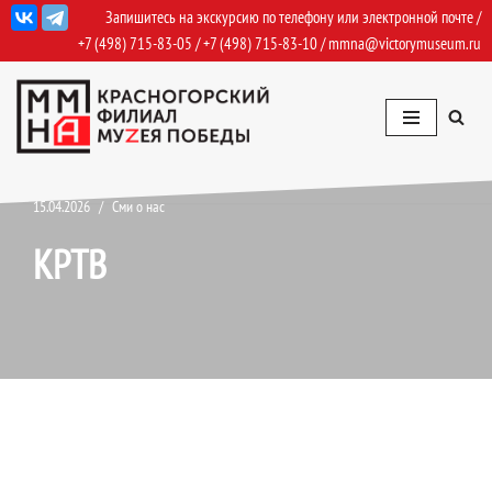
Запишитесь на экскурсию по телефону или электронной почте /
+7 (498) 715-83-05
/
+7 (498) 715-83-10
/
mmna@victorymuseum.ru
Перейти
к
содержимому
15.04.2026
Сми о нас
КРТВ