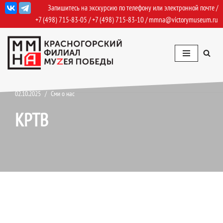
Запишитесь на экскурсию по телефону или электронной почте /
+7 (498) 715-83-05
/
+7 (498) 715-83-10
/
mmna@victorymuseum.ru
Перейти
к
содержимому
02.10.2025
Сми о нас
КРТВ