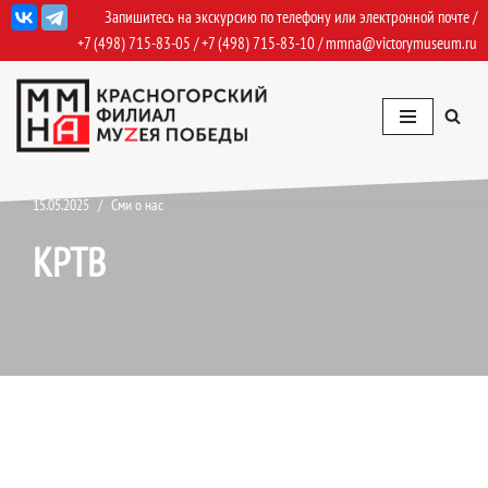
Запишитесь на экскурсию по телефону или электронной почте /
+7 (498) 715-83-05
/
+7 (498) 715-83-10
/
mmna@victorymuseum.ru
Перейти
к
содержимому
15.05.2025
Сми о нас
КРТВ