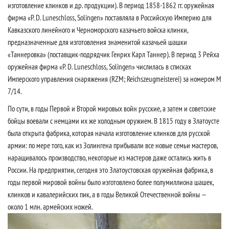
изготовление клинков и др. продукции). В период 1858-1862 гг. оружейная
фирма «P. D. Luneschloss, Solingen» поставляла в Российскую Империю для
Кавказского линейного и Черноморского казачьего войска клинки,
предназначенные для изготовления знаменитой казачьей шашки
«Таннеровка» (поставщик-подрядчик Генрих Карл Таннер). В период 3 Рейха
оружейная фирма «P. D. Luneschloss, Solingen» числилась в списках
Имперского управления снаряжения (RZM; Reichszeugmeisterei) за номером M
7/14.
По сути, в годы Первой и Второй мировых войн русские, а затем и советские
бойцы воевали с немцами их же холодным оружием. В 1815 году в Златоусте
была открыта фабрика, которая начала изготовление клинков для русской
армии: по мере того, как из Золингена прибывали все новые семьи мастеров,
наращивалось производство, некоторые из мастеров даже остались жить в
России. На предприятии, сегодня это Златоустовская оружейная фабрика, в
годы первой мировой войны было изготовлено более полумиллиона шашек,
клинков и кавалерийских пик, а в годы Великой Отечественной войны —
около 1 млн. армейских ножей.