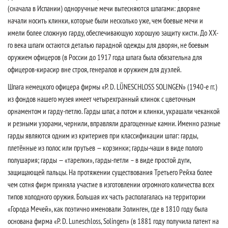
(сначала в Испании) одноручные мечи вытесняются шпагами: дворяне
начали носить клинки, которые были несколько уже, чем боевые мечи и
имели более сложную гарду, обеспечивающую хорошую защиту кисти. До ХХ-
го века шпаги остаются деталью парадной одежды для дворян, не боевым
оружием офицеров (в России до 1917 года шпага была обязательна для
офицеров-кирасир вне строя, генералов и оружием для дуэлей.
Шпага немецкого офицера фирмы «P. D. LÜNESCHLOSS SOLINGEN» (1940-е гг.)
из фондов нашего музея имеет четырехгранный клинок с цветочным
орнаментом и гарду-петлю. Гарды шпаг, а потом и клинки, украшали чеканкой
и резными узорами, чернили, вправляли драгоценные камни. Именно разные
гарды являются одним из критериев при классификации шпаг: гарды,
плетённые из полос или прутьев — корзинки; гарды-чаши в виде полого
полушария; гарды — «тарелки», гарды-петли – в виде простой дуги,
защищающей пальцы. На протяжении существования Третьего Рейха более
чем сотня фирм приняла участие в изготовлении огромного количества всех
типов холодного оружия. Большая их часть располагалась на территории
«Города Мечей», как поэтично именовали Золинген, где в 1810 году была
основана фирма «P. D. Luneschloss, Solingen» (в 1881 году получила патент на