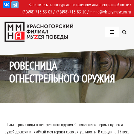
Запишитесь на экскурсию по телефону или электронной почте /
+7 (498) 715-83-05
/
+7 (498) 715-83-10
/
mmna@victorymuseum.ru
Перейти
к
содержимому
23.09.2022
Приближение
РОВЕСНИЦА
ОГНЕСТРЕЛЬНОГО ОРУЖИЯ
Шпага – ровесница огнестрельного оружия. С появлением первых пушек и
ружей доспехи и тяжёлый меч теряют свою актуальность. В середине 15 века