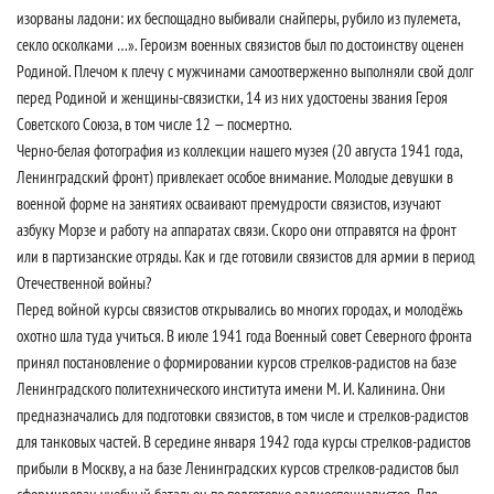
изорваны ладони: их беспощадно выбивали снайперы, рубило из пулемета,
секло осколками …». Героизм военных связистов был по достоинству оценен
Родиной. Плечом к плечу с мужчинами самоотверженно выполняли свой долг
перед Родиной и женщины-связистки, 14 из них удостоены звания Героя
Советского Союза, в том числе 12 — посмертно.
Черно-белая фотография из коллекции нашего музея (20 августа 1941 года,
Ленинградский фронт) привлекает особое внимание. Молодые девушки в
военной форме на занятиях осваивают премудрости связистов, изучают
азбуку Морзе и работу на аппаратах связи. Скоро они отправятся на фронт
или в партизанские отряды. Как и где готовили связистов для армии в период
Отечественной войны?
Перед войной курсы связистов открывались во многих городах, и молодёжь
охотно шла туда учиться. В июле 1941 года Военный совет Северного фронта
принял постановление о формировании курсов стрелков-радистов на базе
Ленинградского политехнического института имени М. И. Калинина. Они
предназначались для подготовки связистов, в том числе и стрелков-радистов
для танковых частей. В середине января 1942 года курсы стрелков-радистов
прибыли в Москву, а на базе Ленинградских курсов стрелков-радистов был