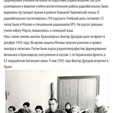
сформирован учебный батальон по подготовке радиоспециалистов. Для
размещения и ведения учебно-воспитательной работы радиобатальону были
выделены пустующие здания в районе Большой Пироговской улицы. В
радиобатальоне насчитывалось 294 курсанта. Учебный день составлял 13
часов. Была в Москве и специальная радиошкола №3. На курсах девушки
учили азбуку Морзе, машинопись и немецкий язык.
Наш с вами земляк, житель Красногорска, Виктор Дроздов ушел на фронт в
декабре 1941 года. Во время защиты Москвы получил ранение и провел
полгода в госпитале. Потом были курсы радиотелеграфистов, формирование
батальона в Красноярске, наступление в составе 1-го Украинского фронта, в
63 гвардейском батальоне связи. 9 мая 1945 года Виктор Дроздов встретил в
Праге.