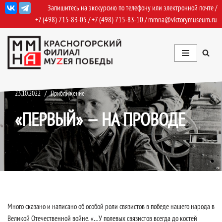
Запишитесь на экскурсию по телефону или электронной почте /
+7 (498) 715-83-05
/
+7 (498) 715-83-10
/
mmna@victorymuseum.ru
Перейти
к
содержимому
23.10.2022
Приближение
«ПЕРВЫЙ» — НА ПРОВОДЕ
Много сказано и написано об особой роли связистов в победе нашего народа в
Великой Отечественной войне. «…У полевых связистов всегда до костей