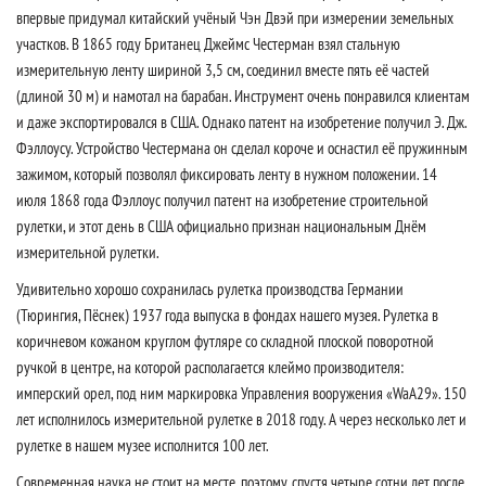
впервые придумал китайский учёный Чэн Двэй при измерении земельных
участков. В 1865 году Британец Джеймс Честерман взял стальную
измерительную ленту шириной 3,5 см, соединил вместе пять её частей
(длиной 30 м) и намотал на барабан. Инструмент очень понравился клиентам
и даже экспортировался в США. Однако патент на изобретение получил Э. Дж.
Фэллоусу. Устройство Честермана он сделал короче и оснастил её пружинным
зажимом, который позволял фиксировать ленту в нужном положении. 14
июля 1868 года Фэллоус получил патент на изобретение строительной
рулетки, и этот день в США официально признан национальным Днём
измерительной рулетки.
Удивительно хорошо сохранилась рулетка производства Германии
(Тюрингия, Пёснек) 1937 года выпуска в фондах нашего музея. Рулетка в
коричневом кожаном круглом футляре со складной плоской поворотной
ручкой в центре, на которой располагается клеймо производителя:
имперский орел, под ним маркировка Управления вооружения «WaA29». 150
лет исполнилось измерительной рулетке в 2018 году. А через несколько лет и
рулетке в нашем музее исполнится 100 лет.
Современная наука не стоит на месте, поэтому, спустя четыре сотни лет после