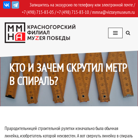
Запишитесь на экскурсию по телефону или электронной почте /
+7 (498) 715-83-05
/
+7 (498) 715-83-10
/
mmna@victorymuseum.ru
Перейти
к
содержимому
09.05.2022
Приближение
КТО И ЗАЧЕМ СКРУТИЛ МЕТР
В СПИРАЛЬ?
Прародительницей строительной рулетки изначально была обычная
линейка, изобретатель которой неизвестен. А вот свернуть линейку в спираль