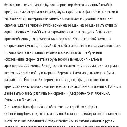
буквально — ориентирная буссоль (ориентир-буссоль). Данный прибор
предназначается для артиллерии, служит для топографической привязки и
управления артиллерийским огнём, и с компасом его роднит магнитная
стрелка. Шкала в угловых (угломерных единицах) единицах (в «тысячных»,
одна тысячная = 1/6400 части окружности), а не в градусах. Есть также
приспособления для визирования и зеркало. Хранился такой компас в
специальном футляре, который обычно был изготовлен из натуральной кожи.
Предположительно данная модель производилась для Румынии
(обозначения сторон света на румынском языке). Оригинальный
артиллерийский компас Безард использовался германскими пехотинцами в
первую мировую войну и в армии Вермахта. Сама модель компаса была
разработана Йоханом Риттером фон Безардом, офицером польского
происхождения, полковником императорской австрийской армии в 1902 г., и
далее выпускалась различными странами (Австро-Венгрия, Франция,
Румыния и Германия).
Этот компас был официально обозначен на коробках «Diopter-
Orientierungsbussole», то есть магнитный компас с алидадом, но он стал очень
известным под названием «Безард-Компасс». Его можно увидеть в руках