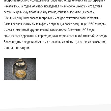
австро-венгерского исследователя графа Ласло Эде Альмаси на фотографиях
начала 1930-х годов. Альмаси исследовал Ливийскую Сахару и его друзья
бедуины дали ему прозвище Абу Рамла, означающее «Отец Песков».
Внешний вид циферблата и стрелки имел две отчетливо разные формы.
Самая первая из них была в форме стрелки, а более поздняя (с 1930-х годов)
имела знаменитый круг на южной оконечности. В патенте 1902 года
описывается деревянный корпус, однако встречается такой тип крайне редко.
Более поздние модели обычно изготовлены из эбонита, а затем из алюминия,
иногда – из латуни.