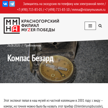
Запишитесь на экскурсию по телефону или электронной почте /
+7 (498) 715-83-05
/
+7 (498) 715-83-10
/
mmna@victorymuseum.ru
Перейти
к
содержимому
26.08.2020
Приближение
Компас Безард
Этот экспонат попал в наш музей из частной коллекции в 2001 году: с виду –
компас, но точнее можно было бы назвать этот прибор (Orientierungsbussole),