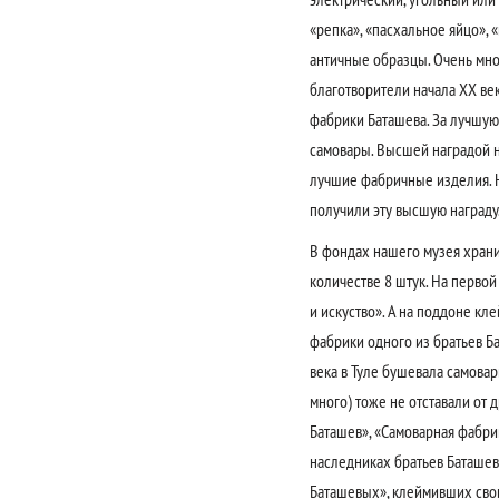
«репка», «пасхальное яйцо»,
античные образцы. Очень мно
благотворители начала ХХ век
фабрики Баташева. За лучшую
самовары. Высшей наградой н
лучшие фабричные изделия. Н
получили эту высшую награду
В фондах нашего музея храни
количестве 8 штук. На первой
и искуство». А на поддоне кле
фабрики одного из братьев Ба
века в Туле бушевала самовар
много) тоже не отставали от
Баташев», «Самоварная фабри
наследниках братьев Баташев
Баташевых», клеймивших свои