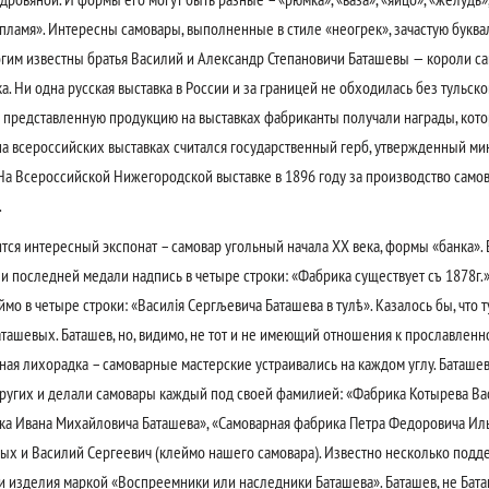
 «пламя». Интересны самовары, выполненные в стиле «неогрек», зачастую бук
гим известны братья Василий и Александр Степановичи Баташевы — короли са
а. Ни одна русская выставка в России и за границей не обходилась без тульско
 представленную продукцию на выставках фабриканты получали награды, кото
а всероссийских выставках считался государственный герб, утвержденный ми
а Всероссийской Нижегородской выставке в 1896 году за производство само
.
тся интересный экспонат – самовар угольный начала ХХ века, формы «банка». 
 и последней медали надпись в четыре строки: «Фабрика существует съ 1878г.
ймо в четыре строки: «Василiя Сергљевича Баташева в тулѣ». Казалось бы, что 
ташевых. Баташев, но, видимо, не тот и не имеющий отношения к прославленн
ная лихорадка – самоварные мастерские устраивались на каждом углу. Баташе
 других и делали самовары каждый под своей фамилией: «Фабрика Котырева Ва
ка Ивана Михайловича Баташева», «Самоварная фабрика Петра Федоровича Иль
ых и Василий Сергеевич (клеймо нашего самовара). Известно несколько под
 изделия маркой «Воспреемники или наследники Баташева». Баташев, не Бата