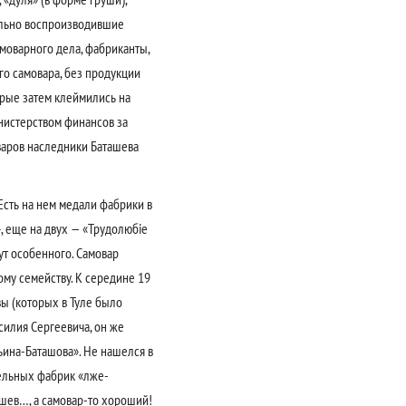
вально воспроизводившие
моварного дела, фабриканты,
го самовара, без продукции
рые затем клеймились на
нистерством финансов за
варов наследники Баташева
Есть на нем медали фабрики в
», еще на двух — «Трудолюбiе
тут особенного. Самовар
ому семейству. К середине 19
вы (которых в Туле было
силия Сергеевича, он же
ина-Баташова». Не нашелся в
дельных фабрик «лже-
шев…, а самовар-то хороший!