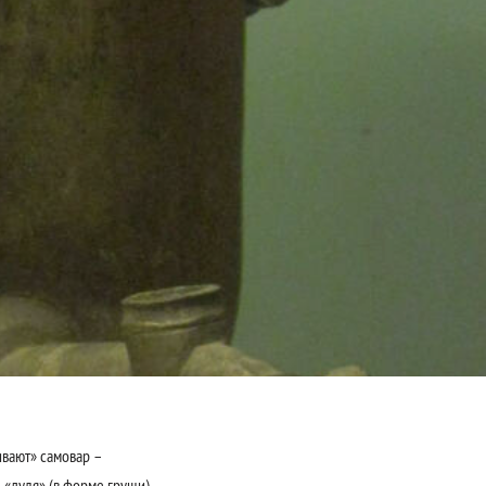
ивают» самовар –
 «дуля» (в форме груши),