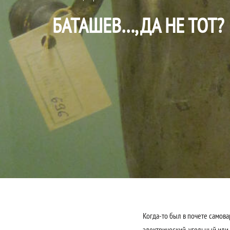
БАТАШЕВ…, ДА НЕ ТОТ?
Когда-то был в почете самова
электрический, угольный или 