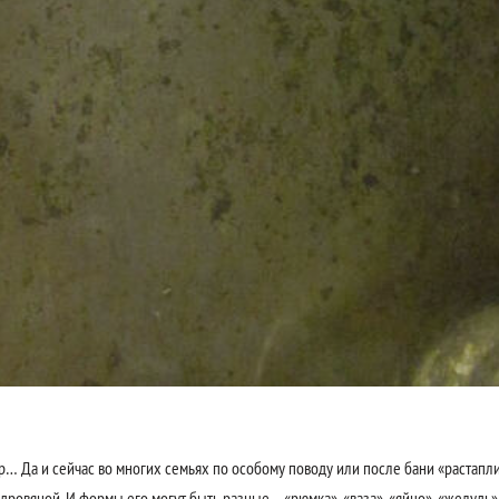
р… Да и сейчас во многих семьях по особому поводу или после бани «растапл
дровяной. И формы его могут быть разные – «рюмка», «ваза», «яйцо», «желудь»,