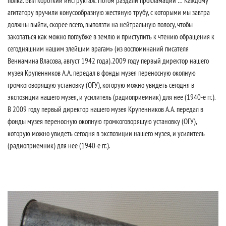
полка. Был короткий инструктаж. Потом раздали прокламации … Каждому
агитатору вручили конусообразную жестяную трубу, с которыми мы завтра
должны выйти, скорее всего, выползти на нейтральную полосу, чтобы
закопаться как можно поглубже в землю и приступить к чтению обращения к
сегодняшним нашим злейшим врагам» (из воспоминаний писателя
Вениамина Власова, август 1942 года).2009 году первый директор нашего
музея Крупенников А.А. передал в фонды музея переносную окопную
громкоговорящую установку (ОГУ), которую можно увидеть сегодня в
экспозиции нашего музея, и усилитель (радиоприемник) для нее (1940-е гг.).
В 2009 году первый директор нашего музея Крупенников А.А. передал в
фонды музея переносную окопную громкоговорящую установку (ОГУ),
которую можно увидеть сегодня в экспозиции нашего музея, и усилитель
(радиоприемник) для нее (1940-е гг.).