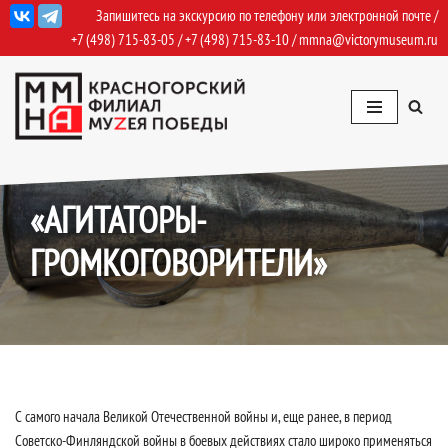
Запишитесь на экскурсию по телефону или электронной почте /
+7 (498) 715-83-05
/
+7 (498) 715-83-10
/
mmna@victorymuseum.ru
Перейти
к
содержимому
13.10.2022
Приближение
«АГИТАТОРЫ-
ГРОМКОГОВОРИТЕЛИ»
С самого начала Великой Отечественной войны и, еще ранее, в период
Советско-Финляндской войны в боевых действиях стало широко применяться