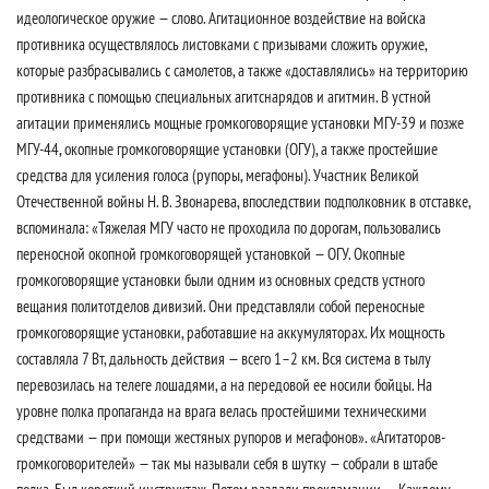
идеологическое оружие — слово. Агитационное воздействие на войска
противника осуществлялось листовками с призывами сложить оружие,
которые разбрасывались с самолетов, а также «доставлялись» на территорию
противника с помощью специальных агитснарядов и агитмин. В устной
агитации применялись мощные громкоговорящие установки МГУ-39 и позже
МГУ-44, окопные громкоговорящие установки (ОГУ), а также простейшие
средства для усиления голоса (рупоры, мегафоны). Участник Великой
Отечественной войны Н. В. Звонарева, впоследствии подполковник в отставке,
вспоминала: «Тяжелая МГУ часто не проходила по дорогам, пользовались
переносной окопной громкоговорящей установкой — ОГУ. Окопные
громкоговорящие установки были одним из основных средств устного
вещания политотделов дивизий. Они представляли собой переносные
громкоговорящие установки, работавшие на аккумуляторах. Их мощность
составляла 7 Вт, дальность действия — всего 1–2 км. Вся система в тылу
перевозилась на телеге лошадями, а на передовой ее носили бойцы. На
уровне полка пропаганда на врага велась простейшими техническими
средствами — при помощи жестяных рупоров и мегафонов». «Агитаторов-
громкоговорителей» — так мы называли себя в шутку — собрали в штабе