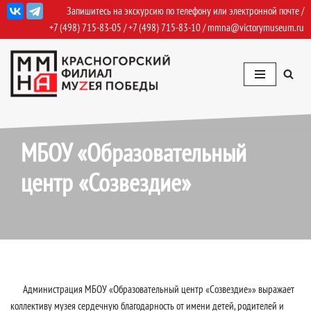
Запишитесь на экскурсию по телефону или электронной почте /
+7 (498) 715-83-05
/
+7 (498) 715-83-10
/
mmna@victorymuseum.ru
Перейти
к
содержимому
23.01.2020
Отзывы
МБОУ «Образовательный
центр «Созвездие»
Администрация МБОУ «Образовательный центр «Созвездие»» выражает
коллективу музея сердечную благодарность от имени детей, родителей и