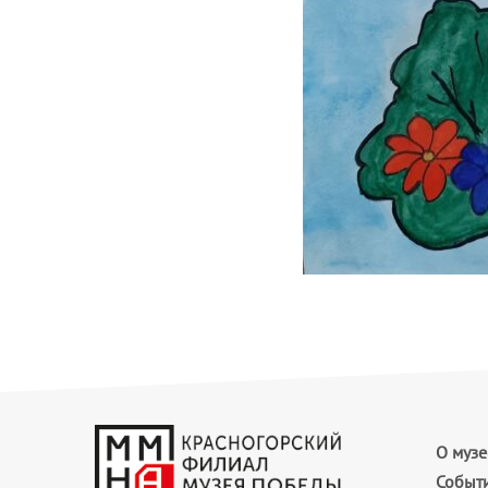
О музе
Событ