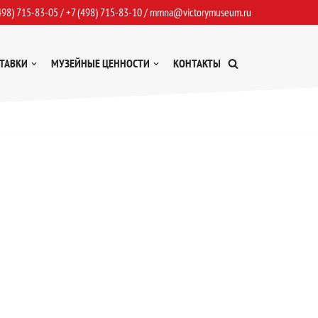
498) 715-83-05
/
+7 (498) 715-83-10
/
mmna@victorymuseum.ru
ТАВКИ
МУЗЕЙНЫЕ ЦЕННОСТИ
КОНТАКТЫ