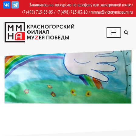
Запишитесь на экскурсию по телефону или электронной почте /
+7 (498) 715-83-05
/
+7 (498) 715-83-10
/
mmna@victorymuseum.ru
Перейти
к
содержимому