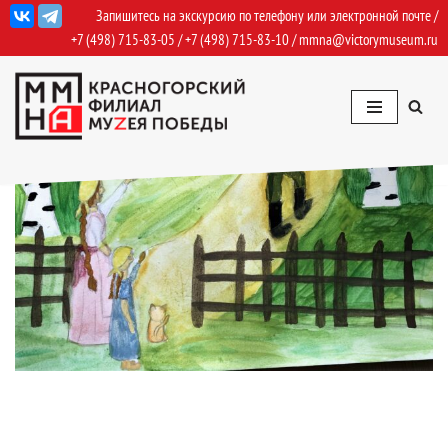
Запишитесь на экскурсию по телефону или электронной почте /
+7 (498) 715-83-05
/
+7 (498) 715-83-10
/
mmna@victorymuseum.ru
Перейти
к
содержимому