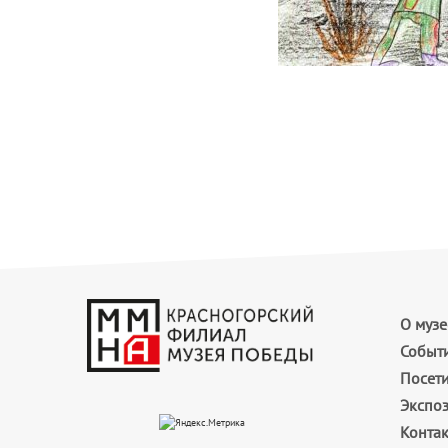
О музе
Событ
Посет
Экспо
Конта