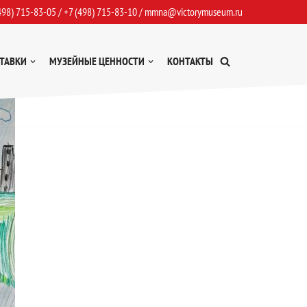
498) 715-83-05
/
+7 (498) 715-83-10
/
mmna@victorymuseum.ru
ТАВКИ
МУЗЕЙНЫЕ ЦЕННОСТИ
КОНТАКТЫ