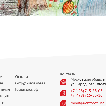
Контакты
е
Отзывы
Московская область, 
ия
Сотрудники музея
ул. Народного Ополч
ителям
Госкаталог.рф
+7 (498) 715-83-05
+7 (498) 715-83-10
зиция
кты
mmna@victorymuseu