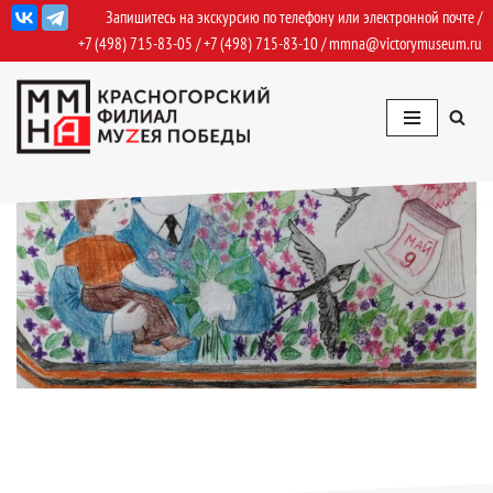
Запишитесь на экскурсию по телефону или электронной почте /
+7 (498) 715-83-05
/
+7 (498) 715-83-10
/
mmna@victorymuseum.ru
Перейти
к
содержимому