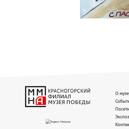
О музе
Событ
Посет
Экспо
Конта