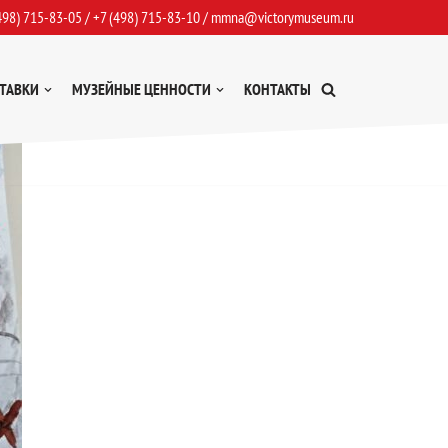
498) 715-83-05
/
+7 (498) 715-83-10
/
mmna@victorymuseum.ru
ТАВКИ
МУЗЕЙНЫЕ ЦЕННОСТИ
КОНТАКТЫ