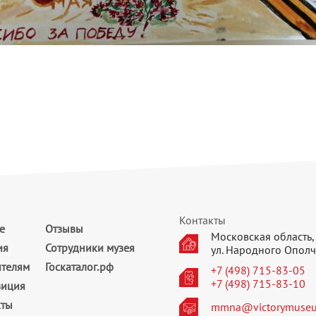
Контакты
е
Отзывы
Московская область, 
ия
Сотрудники музея
ул. Народного Ополч
ителям
Госкаталог.рф
+7 (498) 715-83-05
+7 (498) 715-83-10
зиция
кты
mmna@victorymuseu