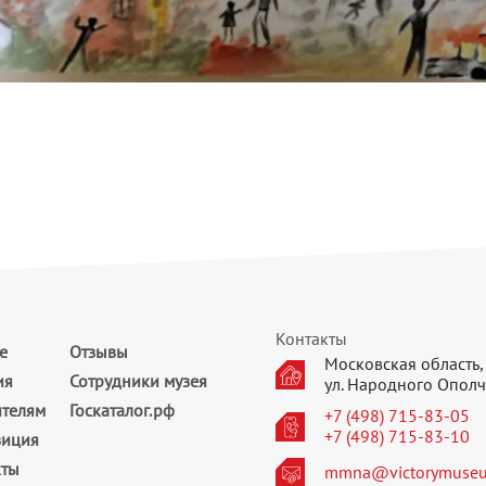
Контакты
е
Отзывы
Московская область, 
ия
Сотрудники музея
ул. Народного Ополч
ителям
Госкаталог.рф
+7 (498) 715-83-05
+7 (498) 715-83-10
зиция
кты
mmna@victorymuseu