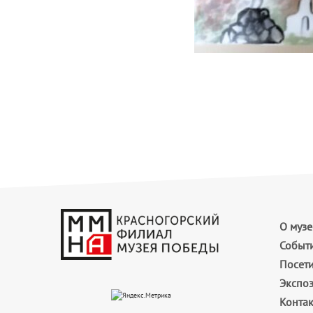
О музе
Событ
Посет
Экспо
Конта