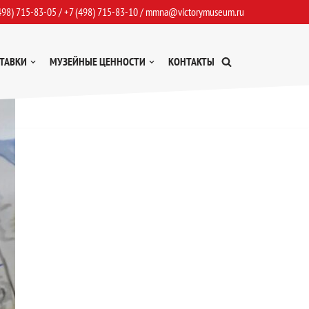
498) 715-83-05
/
+7 (498) 715-83-10
/
mmna@victorymuseum.ru
ТАВКИ
МУЗЕЙНЫЕ ЦЕННОСТИ
КОНТАКТЫ