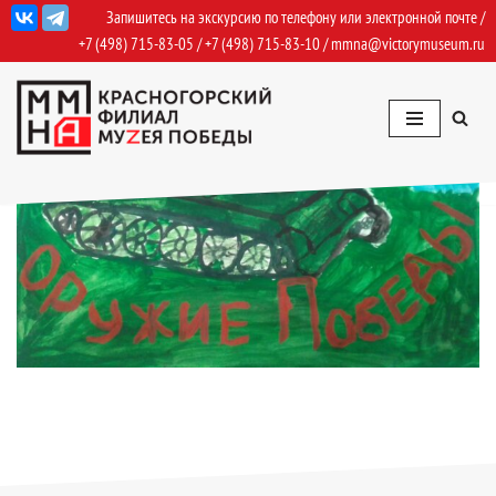
Запишитесь на экскурсию по телефону или электронной почте /
+7 (498) 715-83-05
/
+7 (498) 715-83-10
/
mmna@victorymuseum.ru
Перейти
к
содержимому