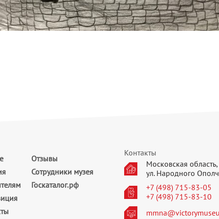
Контакты
е
Отзывы
Московская область, 
ия
Сотрудники музея
ул. Народного Ополч
ителям
Госкаталог.рф
+7 (498) 715-83-05
+7 (498) 715-83-10
зиция
кты
mmna@victorymuseu