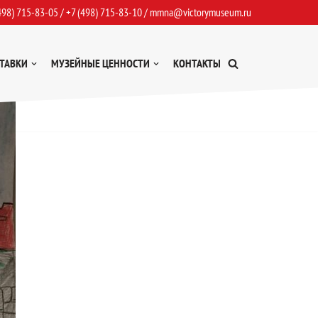
498) 715-83-05
/
+7 (498) 715-83-10
/
mmna@victorymuseum.ru
ТАВКИ
МУЗЕЙНЫЕ ЦЕННОСТИ
КОНТАКТЫ