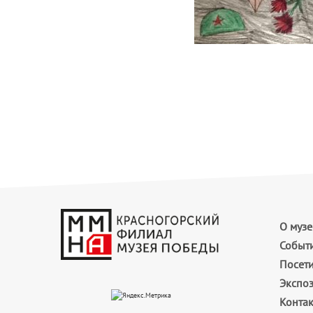
О музе
Событ
Посет
Экспо
Конта