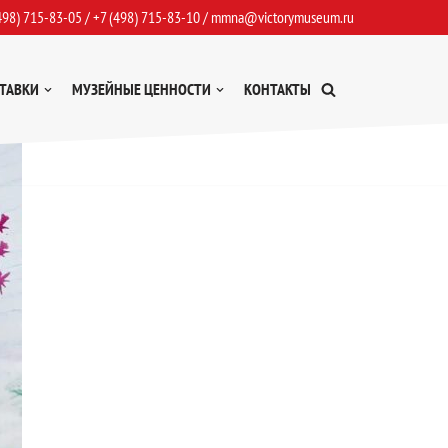
498) 715-83-05
/
+7 (498) 715-83-10
/
mmna@victorymuseum.ru
ТАВКИ
МУЗЕЙНЫЕ ЦЕННОСТИ
КОНТАКТЫ