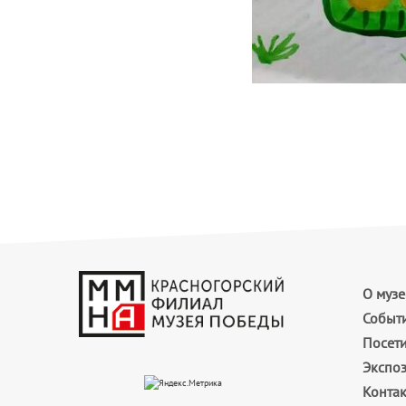
О музе
Событ
Посет
Экспо
Конта