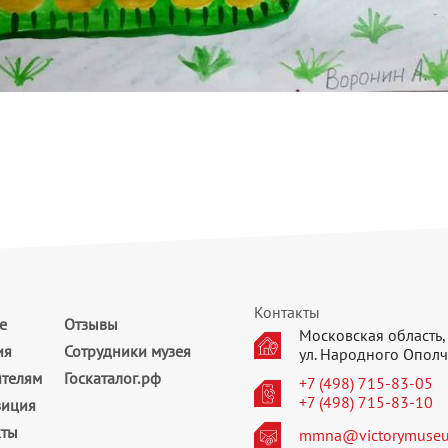
Контакты
е
Отзывы
Московская область, 
ия
Сотрудники музея
ул. Народного Ополч
ителям
Госкаталог.рф
+7 (498) 715-83-05
+7 (498) 715-83-10
зиция
кты
mmna@victorymuseu