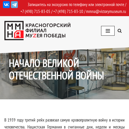
Запишитесь на экскурсию по телефону или электронной почте /
+7 (498) 715-83-05
/
+7 (498) 715-83-10
/
mmna@victorymuseum.ru
Перейти
к
содержимому
20.11.2023
Основные темы
,
Экспозиция
НАЧАЛО ВЕЛИКОЙ
ОТЕЧЕСТВЕННОЙ ВОЙНЫ
В 1939 году третий рейх развязал самую кровопролитную войну в истории
человечества. Нацистская Германия в считанные дни, недели и месяцы