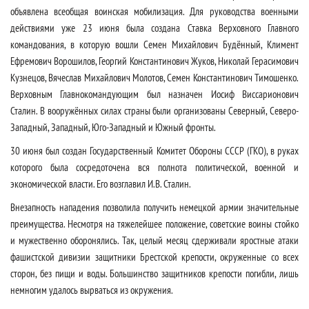
объявлена всеобщая воинская мобилизация. Для руководства военными
действиями уже 23 июня была создана Ставка Верховного Главного
командования, в которую вошли Семен Михайлович Будённый, Климент
Ефремович Ворошилов, Георгий Константинович Жуков, Николай Герасимович
Кузнецов, Вячеслав Михайлович Молотов, Семен Константинович Тимошенко.
Верховным Главнокомандующим был назначен Иосиф Виссарионович
Сталин. В вооружённых силах страны были организованы Северный, Северо-
Западный, Западный, Юго-Западный и Южный фронты.
30 июня был создан Государственный Комитет Обороны СССР (ГКО), в руках
которого была сосредоточена вся полнота политической, военной и
экономической власти. Его возглавил И.В. Сталин.
Внезапность нападения позволила получить немецкой армии значительные
преимущества. Несмотря на тяжелейшее положение, советские воины стойко
и мужественно оборонялись. Так, целый месяц сдерживали яростные атаки
фашистской дивизии защитники Брестской крепости, окруженные со всех
сторон, без пищи и воды. Большинство защитников крепости погибли, лишь
немногим удалось вырваться из окружения.