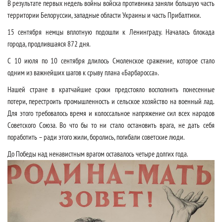
В результате первых недель войны войска противника заняли большую часть
территории Белоруссии, западные области Украины и часть Прибалтики.
15 сентября немцы вплотную подошли к Ленинграду. Началась блокада
города, продлившаяся 872 дня.
С 10 июля по 10 сентября длилось Смоленское сражение, которое стало
одним из важнейших шагов к срыву плана «Барбаросса».
Нашей стране в кратчайшие сроки предстояло восполнить понесенные
потери, перестроить промышленность и сельское хозяйство на военный лад.
Для этого требовалось время и колоссальное напряжение сил всех народов
Советского Союза. Во что бы то ни стало остановить врага, не дать себя
поработить – ради этого жили, боролись, погибали советские люди.
До Победы над ненавистным врагом оставалось четыре долгих года.