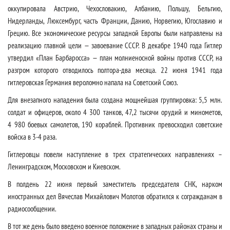
оккупировала Австрию, Чехословакию, Албанию, Польшу, Бельгию,
Нидерланды, Люксембург, часть Франции, Данию, Норвегию, Югославию и
Грецию. Все экономические ресурсы западной Европы были направлены на
реализацию главной цели — завоевание СССР. В декабре 1940 года Гитлер
утвердил «План Барбаросса» — план молниеносной войны против СССР, на
разгром которого отводилось полтора-два месяца. 22 июня 1941 года
гитлеровская Германия вероломно напала на Советский Союз.
Для внезапного нападения была создана мощнейшая группировка: 5,5 млн.
солдат и офицеров, около 4 300 танков, 47,2 тысячи орудий и минометов,
4 980 боевых самолетов, 190 кораблей. Противник превосходил советские
войска в 3-4 раза.
Гитлеровцы повели наступление в трех стратегических направлениях –
Ленинградском, Московском и Киевском.
В полдень 22 июня первый заместитель председателя СНК, нарком
иностранных дел Вячеслав Михайлович Молотов обратился к согражданам в
радиосообщении.
В тот же день было введено военное положение в западных районах страны и